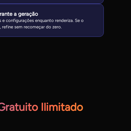
rante a geração
os e configurações enquanto renderiza. Se o
, refine sem recomeçar do zero.
ratuito Ilimitado