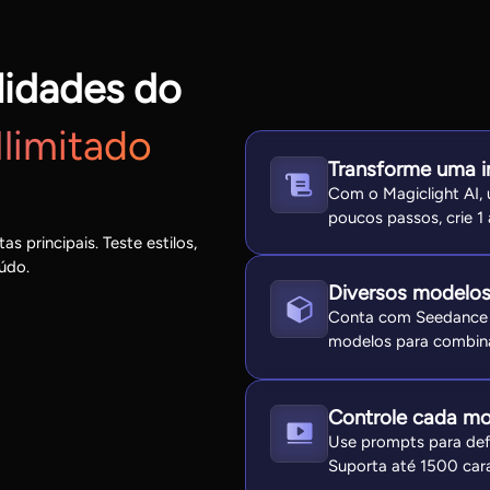
lidades do
Ilimitado
Transforme uma i
Com o Magiclight AI, 
poucos passos, crie 1
s principais. Teste estilos,
údo.
Diversos modelos 
Conta com Seedance 2.
modelos para combinar
Controle cada m
Use prompts para def
Suporta até 1500 cara