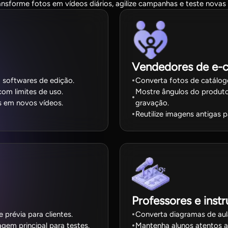
ansforme fotos em vídeos diários, agilize campanhas e teste novas 
Vendedores de e
m softwares de edição.
Converta fotos de catálogo
com limites de uso.
Mostre ângulos do produt
s em novos vídeos.
gravação.
Reutilize imagens antigas 
Professores e instr
révia para clientes.
Converta diagramas de aula
agem principal para testes.
Mantenha alunos atentos a